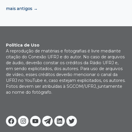
de
posts
mais antigos
→
Política de Uso
A reprodução de matérias e fotografias é livre mediante
citação do Conexão UFRJ e do autor. No caso de arquivos
de áudio, deverão constar os créditos da Rádio UFRJ e,
em sendo explicitados, dos autores. Para uso de arquivos
de vídeo, esses créditos deverão mencionar o canal da
UFRJ no YouTube e, caso estejam explicitados, os autores.
Fotos devem ser atribuídas à SGCOM/UFRJ, juntamente
ao nome do fotógrafo.
Facebook
Instagram
Youtube
Telegram
Linkedin
Twitter