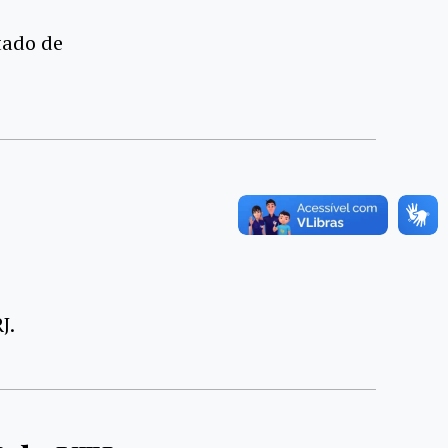
tado de
J.