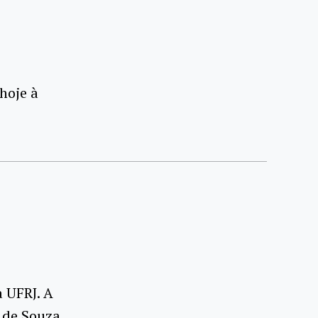
hoje à
a UFRJ. A
 de Souza,