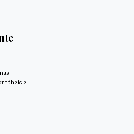
nte
 nas
ontábeis e