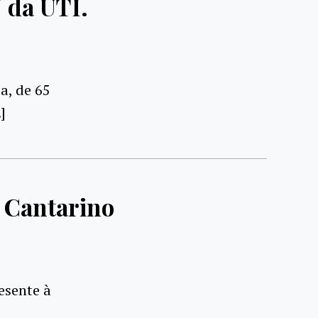
 da UTI.
a, de 65
]
e Cantarino
esente à