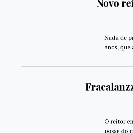
Novo re
Nada de pr
anos, que 
Fracalanzz
O reitor e
posse do n