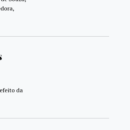
edora,
s
efeito da