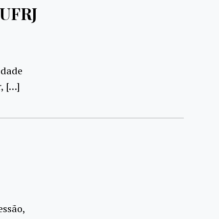
 UFRJ
idade
, […]
essão,