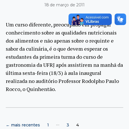
18 de março de 2011
Um curso diferente, preocupado em propagar
conhecimento sobre as qualidades nutricionais
dos alimentos e não apenas sobre o requinte e
sabor da culinária, é o que devem esperar os
estudantes da primeira turma do curso de
gastronomia da UFRJ após assistirem na manhã da
última sexta-feira (18/3) à aula inaugural
realizada no auditório Professor Rodolpho Paulo
Rocco, o Quinhentão.
Paginação
…
←
mais recentes
1
3
4
de