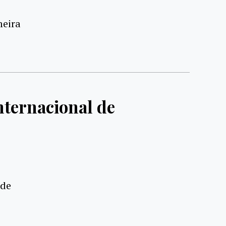
meira
nternacional de
 de