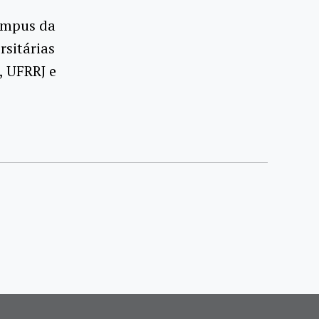
campus da
rsitárias
, UFRRJ e