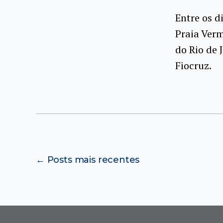
Entre os d
Praia Verm
do Rio de 
Fiocruz.
Paginação
←
Posts
mais recentes
de
posts