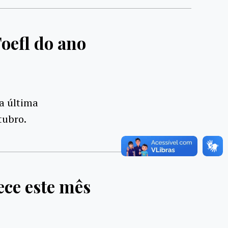
oefl do ano
ua última
tubro.
ece este mês