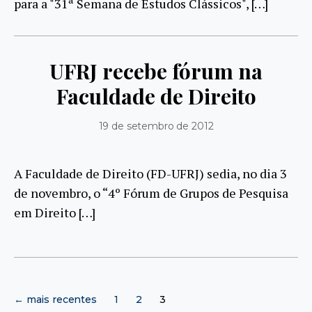
para a "31ª Semana de Estudos Clássicos", […]
UFRJ recebe fórum na
Faculdade de Direito
19 de setembro de 2012
A Faculdade de Direito (FD-UFRJ) sedia, no dia 3
de novembro, o “4º Fórum de Grupos de Pesquisa
em Direito […]
Paginação
←
mais recentes
1
2
3
de