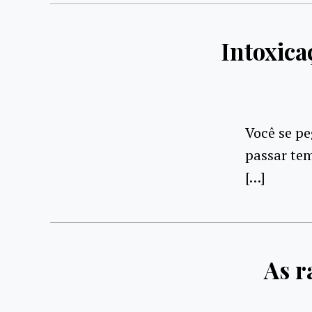
Intoxic
Você se p
passar tem
[…]
As r