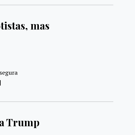
istas, mas
ssegura
]
era Trump