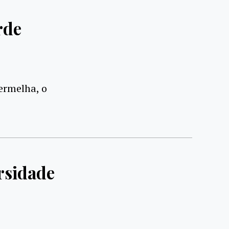
rde
ermelha, o
rsidade