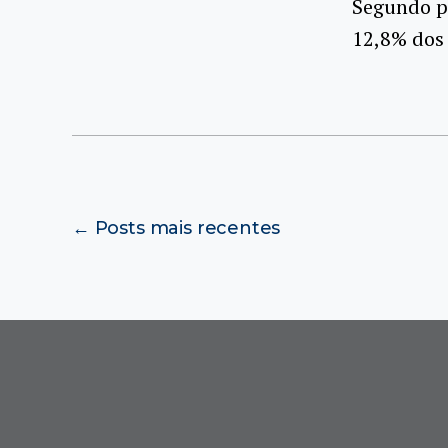
Segundo p
12,8% dos 
Paginação
←
Posts
mais recentes
de
posts