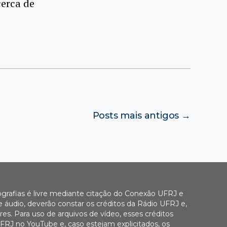
erca de
Posts
mais antigos
→
ografias é livre mediante citação do Conexão UFRJ e
e áudio, deverão constar os créditos da Rádio UFRJ e,
es. Para uso de arquivos de vídeo, esses créditos
FRJ no YouTube e, caso estejam explicitados, os