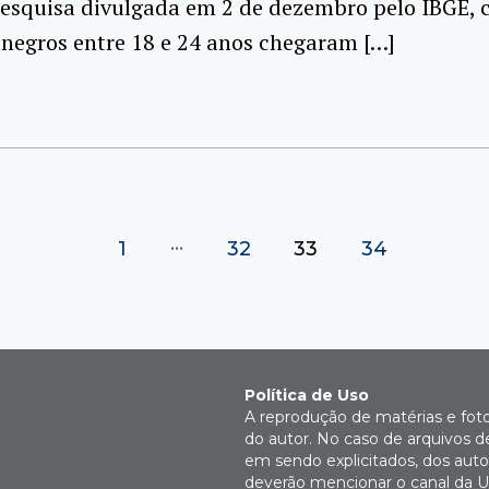
esquisa divulgada em 2 de dezembro pelo IBGE, c
negros entre 18 e 24 anos chegaram […]
…
1
32
33
34
Política de Uso
A reprodução de matérias e fot
do autor. No caso de arquivos d
em sendo explicitados, dos autor
deverão mencionar o canal da U