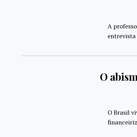
A professo
entrevista
O abism
O Brasil v
financeiri