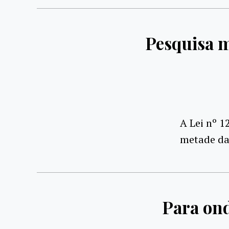
Pesquisa 
A Lei nº 1
metade das
Para ond