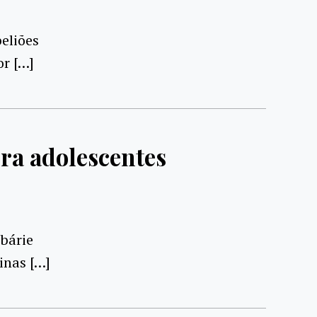
eliões
or […]
ra adolescentes
rbárie
inas […]