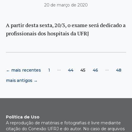
20 de março de 2020
A partir desta sexta, 20/3, o exame será dedicado a
profissionais dos hospitais da UFRJ
Paginação
…
…
←
mais recentes
1
44
45
46
48
de
posts
mais antigos
→
Política de Uso
A reprodução de matérias e fotografias é livre mediante
citação do Conexão UFRJ e do autor. No caso de arquivos