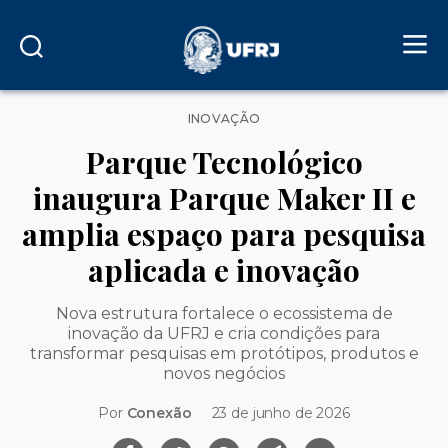
Categorias
INOVAÇÃO
Parque Tecnológico
inaugura Parque Maker II e
amplia espaço para pesquisa
aplicada e inovação
Nova estrutura fortalece o ecossistema de
inovação da UFRJ e cria condições para
transformar pesquisas em protótipos, produtos e
novos negócios
Por
Conexão
23 de junho de 2026