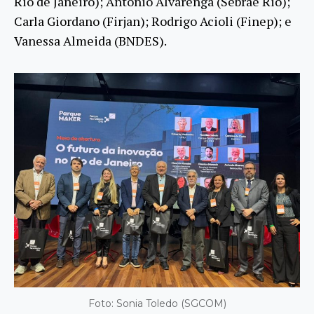
Rio de Janeiro); Antonio Alvarenga (Sebrae Rio);
Carla Giordano (Firjan); Rodrigo Acioli (Finep); e
Vanessa Almeida (BNDES).
Foto: Sonia Toledo (SGCOM)