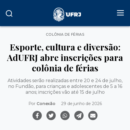
Categorias
COLÔNIA DE FÉRIAS
Esporte, cultura e diversão:
AdUFRJ abre inscrições para
colônia de férias
Atividades serão realizadas entre 20 e 24 de julho,
no Fundão, para crianças e adolescentes de 5 a 16
anos; inscrições vão até 15 de julho
Por
Conexão
29 de junho de 2026