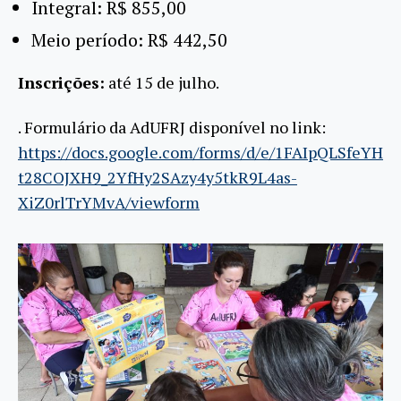
Integral: R$ 855,00
Meio período: R$ 442,50
Inscrições:
até 15 de julho.
. Formulário da AdUFRJ disponível no link:
https://docs.google.com/forms/d/e/1FAIpQLSfeYH
t28COJXH9_2YfHy2SAzy4y5tkR9L4as-
XiZ0rlTrYMvA/viewform