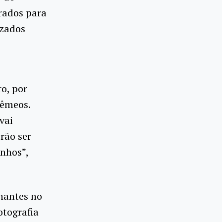
rados para
izados
o, por
Gêmeos.
vai
rão ser
inhos”,
lhantes no
otografia