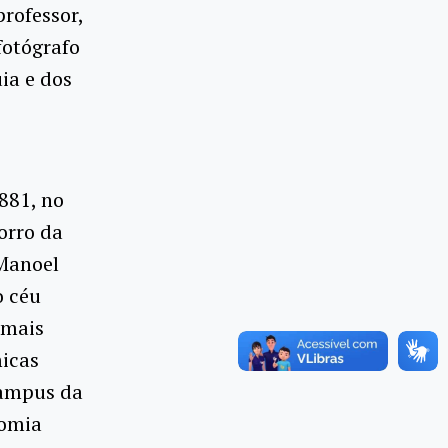
professor,
fotógrafo
ia e dos
881, no
orro da
 Manoel
o céu
 mais
micas
campus da
nomia