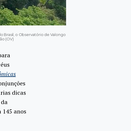
do Brasil, o Observatório de Valongo
ção (OV)
para
céus
ômicas
conjunções
rias dicas
 da
a 145 anos