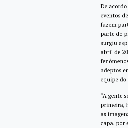
De acordo 
eventos d
fazem par
parte do p
surgiu es
abril de 2
fenômenos 
adeptos em
equipe do 
“A gente s
primeira, 
as imagens
capa, por 