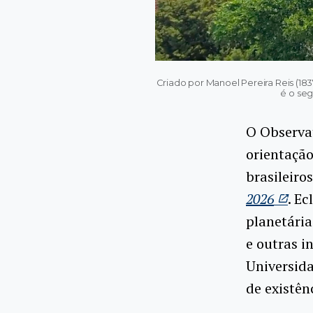
Criado por Manoel Pereira Reis (183
é o seg
O Observa
orientaçã
brasileiro
2026
. E
planetária
e outras i
Universida
de existên