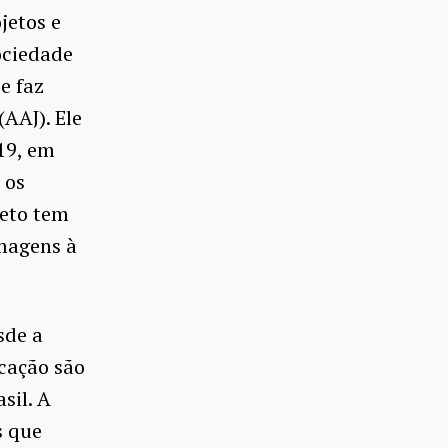
jetos e
ociedade
e faz
AAJ). Ele
19, em
 os
jeto tem
imagens à
sde a
cação são
sil. A
s que