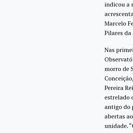
indicou a 
acrescenta
Marcelo Fe
Pilares da
Nas primei
Observatór
morro de S
Conceição,
Pereira Re
estrelado 
antigo do 
abertas a
unidade. “