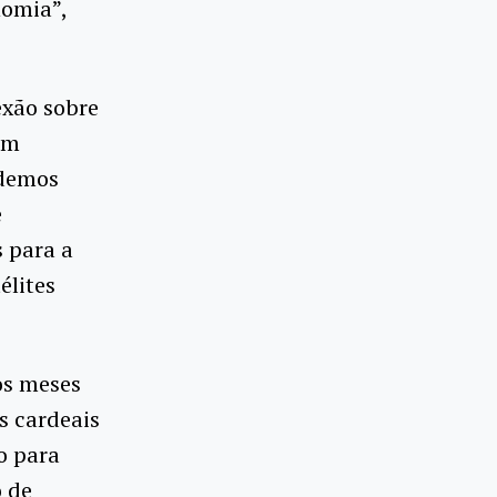
nomia”,
xão sobre
um
ndemos
e
 para a
élites
os meses
s cardeais
o para
o de