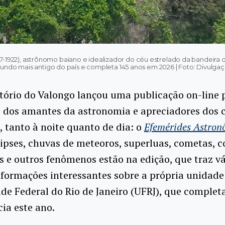
7-1922), astrônomo baiano e idealizador do céu estrelado da bandeira 
undo mais antigo do país e completa 145 anos em 2026 | Foto: Divulga
tório do Valongo lançou uma publicação on-line 
o dos amantes da astronomia e apreciadores dos 
s, tanto à noite quanto de dia: o
Efemérides Astron
clipses, chuvas de meteoros, superluas, cometas, 
s e outros fenômenos estão na edição, que traz vá
nformações interessantes sobre a própria unidade
de Federal do Rio de Janeiro (UFRJ), que complet
cia este ano.