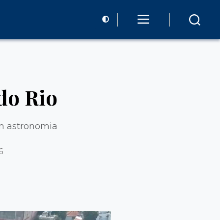
do Rio
em astronomia
6