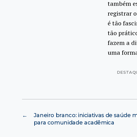
também est
registrar 
é tão fasc
tão prátic
fazem a d
uma forma 
DESTAQ
←
Janeiro branco: iniciativas de saúde
para comunidade acadêmica