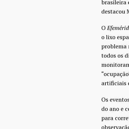
brasileira
destacou M
O
Efemérid
o lixo esp
problema 
todos os d
monitorame
“ocupação”
artificiai
Os evento
do ano e 
para corre
observação