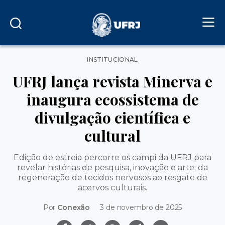
Categorias
INSTITUCIONAL
UFRJ lança revista Minerva e
inaugura ecossistema de
divulgação científica e
cultural
Edição de estreia percorre os campi da UFRJ para
revelar histórias de pesquisa, inovação e arte; da
regeneração de tecidos nervosos ao resgate de
acervos culturais.
Por
Conexão
3 de novembro de 2025