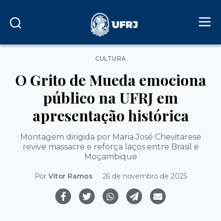
Categorias
CULTURA
O Grito de Mueda emociona
público na UFRJ em
apresentação histórica
Montagem dirigida por Maria José Chevitarese
revive massacre e reforça laços entre Brasil e
Moçambique
Por
Vitor Ramos
26 de novembro de 2025