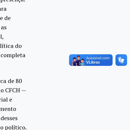
ara
te de
 as
l,
lítica do
, completa
ca de 80
 do CFCH —
ial e
imento
 desses
 político.