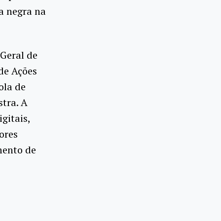
a negra na
Geral de
de Ações
ola de
tra. A
gitais,
ores
mento de