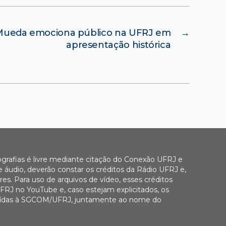
 Mueda emociona público na UFRJ em
→
apresentação histórica
ografias é livre mediante citação do Conexão UFRJ e
e áudio, deverão constar os créditos da Rádio UFRJ e,
es. Para uso de arquivos de vídeo, esses créditos
FRJ no YouTube e, caso estejam explicitados, os
buídas à SGCOM/UFRJ, juntamente ao nome do