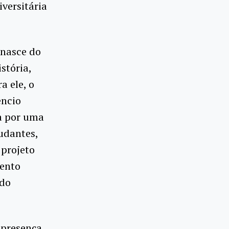
versitária
 nasce do
stória,
a ele, o
êncio
a por uma
tudantes,
 projeto
mento
 do
 presença.