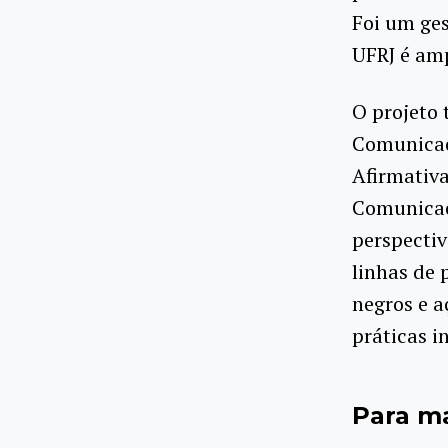
Foi um ges
UFRJ é amp
O projeto
Comunicaç
Afirmativa
Comunicaçã
perspectiv
linhas de 
negros e a
práticas i
Para m