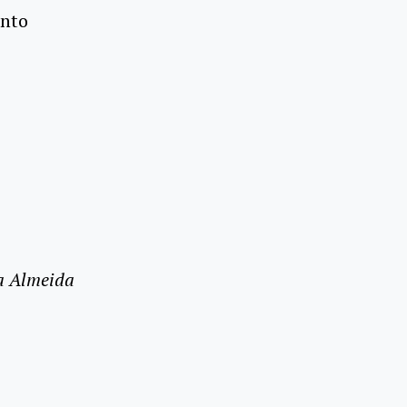
ento
sa Almeida