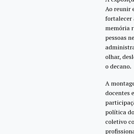
Ao reunir 
fortalecer
memória r
pessoas ne
administra
olhar, des
o decano.
A montage
docentes e
participa
política d
coletivo c
profission