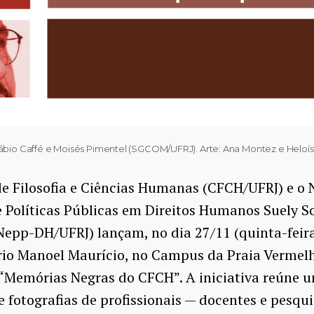
 Fábio Caffé e Moisés Pimentel (SGCOM/UFRJ). Arte: Ana Montez e He
e Filosofia e Ciências Humanas (CFCH/UFRJ) e o 
 Políticas Públicas em Direitos Humanos Suely S
epp-DH/UFRJ) lançam, no dia 27/11 (quinta-feira
rio Manoel Maurício, no Campus da Praia Vermelh
 “Memórias Negras do CFCH”. A iniciativa reúne 
 fotografias de profissionais — docentes e pesqu