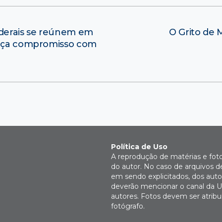
ederais se reúnem em
O Grito de
força compromisso com
Política de Uso
A reprodução de matérias e fot
do autor. No caso de arquivos d
em sendo explicitados, dos autor
deverão mencionar o canal da U
autores. Fotos devem ser atri
fotógrafo.