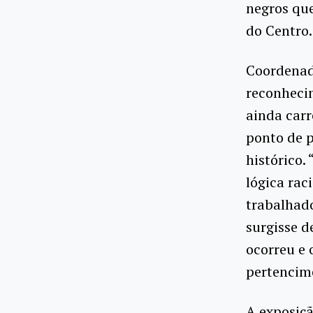
negros qu
do Centro.
Coordenado
reconhecim
ainda carr
ponto de p
histórico
lógica rac
trabalhado
surgisse d
ocorreu e 
pertencime
A exposiçã