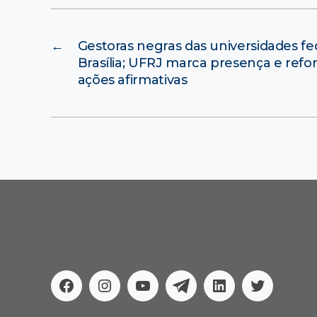
←
Gestoras negras das universidades f
Brasília; UFRJ marca presença e re
ações afirmativas
Facebook
Instagram
Youtube
Telegram
Linkedin
Twitter