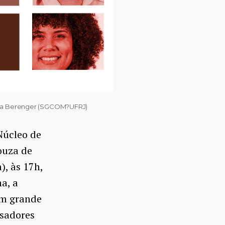
loísa Berenger (SGCOM?UFRJ)
Núcleo de
ouza de
), às 17h,
a, a
um grande
isadores