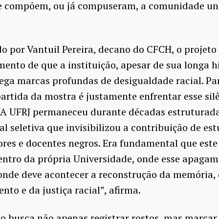
e compõem, ou já compuseram, a comunidade uni
 por Vantuil Pereira, decano do CFCH, o projeto
ento de que a instituição, apesar de sua longa hi
ega marcas profundas de desigualdade racial. Par
artida da mostra é justamente enfrentar esse sil
. “A UFRJ permaneceu durante décadas estruturad
ial seletiva que invisibilizou a contribuição de es
res e docentes negros. Era fundamental que este
entro da própria Universidade, onde esse apaga
onde deve acontecer a reconstrução da memória,
nto e da justiça racial”, afirma.
o busca não apenas registrar rostos, mas marcar