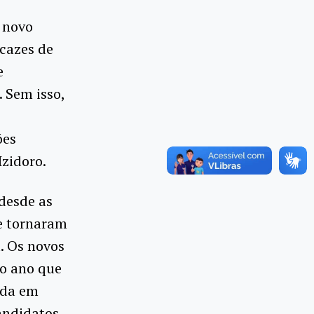
 novo
cazes de
e
. Sem isso,
ões
Izidoro.
desde as
e tornaram
. Os novos
no ano que
nda em
andidatos