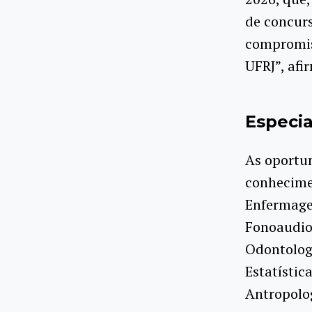
de concurs
compromis
UFRJ”, afi
Especia
As oportun
conhecimen
Enfermagem
Fonoaudiol
Odontologi
Estatístic
Antropolo