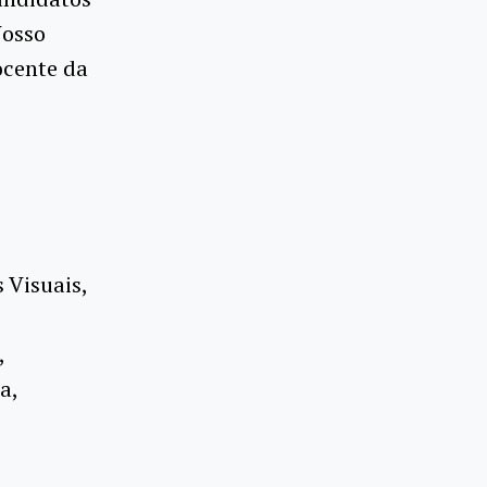
Nosso
ocente da
 Visuais,
,
a,