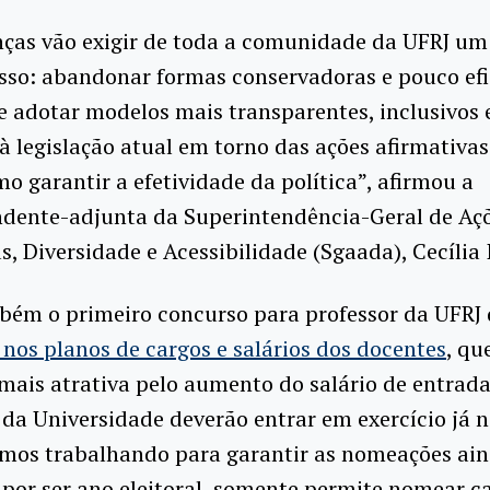
ças vão exigir de toda a comunidade da UFRJ um
so: abandonar formas conservadoras e pouco efi
e adotar modelos mais transparentes, inclusivos 
à legislação atual em torno das ações afirmativas
o garantir a efetividade da política”, afirmou a
ndente-adjunta da Superintendência-Geral de Aç
s, Diversidade e Acessibilidade (Sgaada), Cecília 
bém o primeiro concurso para professor da UFRJ 
os planos de cargos e salários dos docentes
, qu
 mais atrativa pelo aumento do salário de entrada
 da Universidade deverão entrar em exercício já 
amos trabalhando para garantir as nomeações ai
 por ser ano eleitoral, somente permite nomear c