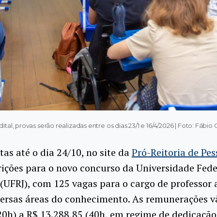
al, provas serão realizadas entre os dias 23/1 e 16/4/2026 | Foto: Fáb
tas até o dia 24/10, no site da
Pró-Reitoria de Pes
rições para o novo concurso da Universidade Fede
 (UFRJ), com 125 vagas para o cargo de professor 
versas áreas do conhecimento. As remunerações v
20h) a R$ 13.288,85 (40h, em regime de dedicação