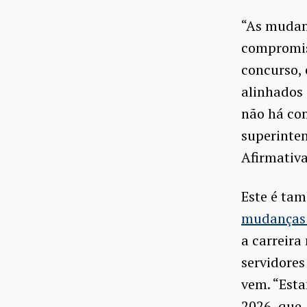
“As mudan
compromis
concurso, 
alinhados 
não há com
superinte
Afirmativa
Este é tam
mudanças n
a carreira
servidores
vem. “Est
2026, que,