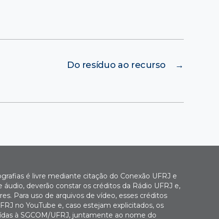
Do resíduo ao recurso
→
ografias é livre mediante citação do Conexão UFRJ e
e áudio, deverão constar os créditos da Rádio UFRJ e,
es. Para uso de arquivos de vídeo, esses créditos
FRJ no YouTube e, caso estejam explicitados, os
buídas à SGCOM/UFRJ, juntamente ao nome do