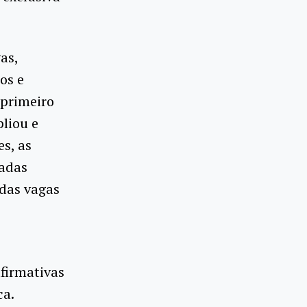
as,
os e
 primeiro
liou e
es, as
nadas
 das vagas
afirmativas
ca.