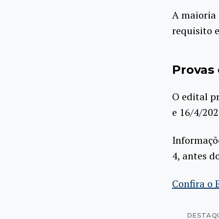
A maioria 
requisito 
Provas 
O edital p
e 16/4/2026
Informaçõe
4, antes d
Confira o 
DESTAQ