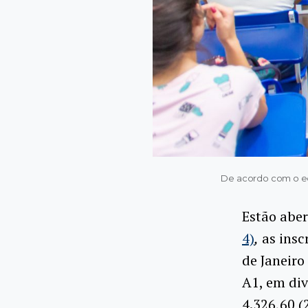
De acordo com o edit
Estão aber
4)
,
as insc
de Janeiro
A1, em di
4.326,60 (