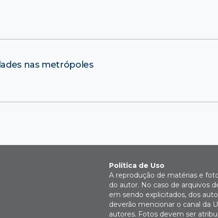
ldades nas metrópoles
Política de Uso
A reprodução de matérias e fot
do autor. No caso de arquivos d
em sendo explicitados, dos autor
deverão mencionar o canal da U
autores. Fotos devem ser atri