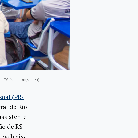
io Caffé (SGCOM/UFRJ)
soal (PR-
ral do Rio
assistente
ão de R$
 exclusiva