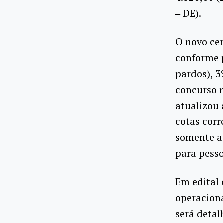
‒ DE).
O novo cer
conforme p
pardos), 3
concurso r
atualizou 
cotas corr
somente ao
para pesso
Em edital
operaciona
será detal