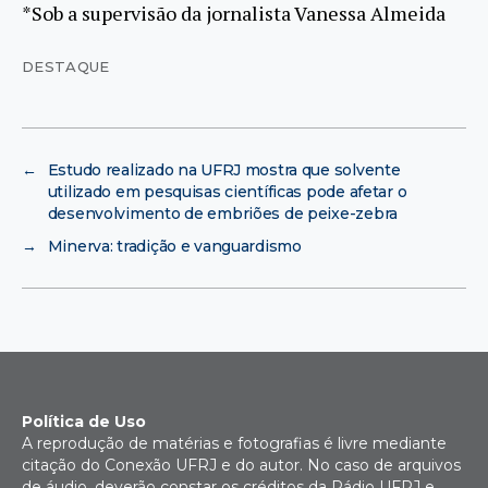
*Sob a supervisão da jornalista Vanessa Almeida
DESTAQUE
←
Estudo realizado na UFRJ mostra que solvente
utilizado em pesquisas científicas pode afetar o
desenvolvimento de embriões de peixe-zebra
→
Minerva: tradição e vanguardismo
Política de Uso
A reprodução de matérias e fotografias é livre mediante
citação do Conexão UFRJ e do autor. No caso de arquivos
de áudio, deverão constar os créditos da Rádio UFRJ e,