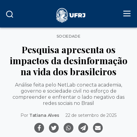
Categorias
SOCIEDADE
Pesquisa apresenta os
impactos da desinformação
na vida dos brasileiros
Análise feita pelo NetLab conecta academia,
governo e sociedade civil no esforço de
compreender e enfrentar o lado negativo das
redes sociais no Brasil
Por
Tatiana Alves
22 de setembro de 2025