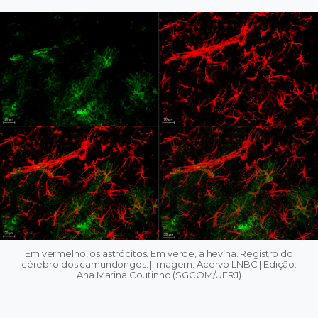
Em vermelho, os astrócitos. Em verde, a hevina. Registro do
cérebro dos camundongos. | Imagem: Acervo LNBC | Edição:
Ana Marina Coutinho (SGCOM/UFRJ)