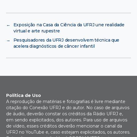
←
Exposição na Casa da Ciência da UFRJ une realidade
virtual e arte rupestre
→
Pesquisadores da UFRJ desenvolvem técnica que
acelera diagnósticos de câncer infantil
Política de Uso
A reprodução de matérias e fotografias é livre mediante
citação do Conexão UFRJ e do autor. No caso de arquivos
de áudio, deverão constar os créditos da Rádio UFRJ e,
em sendo explicitados, dos autores. Para uso de arquivos
de vídeo, esses créditos deverão mencionar o canal da
UFRJ no YouTube e, caso estejam explicitados, os autores.