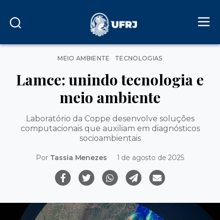
Categorias
MEIO AMBIENTE
TECNOLOGIAS
Lamce: unindo tecnologia e
meio ambiente
Laboratório da Coppe desenvolve soluções
computacionais que auxiliam em diagnósticos
socioambientais
Por
Tassia Menezes
1 de agosto de 2025