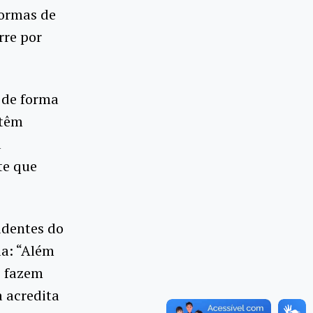
formas de
rre por
s de forma
 têm
a
te que
identes do
la: “Além
o fazem
 acredita