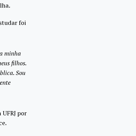
alha.
studar foi
da minha
eus filhos.
blica. Sou
ente
a UFRJ por
ce.