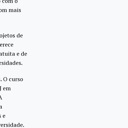
o com o
com mais
ojetos de
ferece
atuita e de
rsidades.
. O curso
J em
A
a
s e
ersidade.