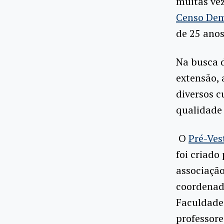
muitas vez
Censo Dem
de 25 anos
Na busca d
extensão, 
diversos c
qualidade
O
Pré-Ves
foi criado
associaçã
coordenado
Faculdade 
professore