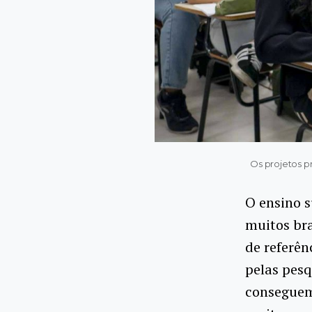
Os projetos 
O ensino 
muitos bra
de referên
pelas pesq
conseguem 