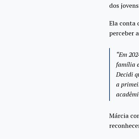
dos jovens
Ela conta 
perceber 
“Em 2024
família 
Decidi q
a primei
acadêmic
Márcia con
reconhecer