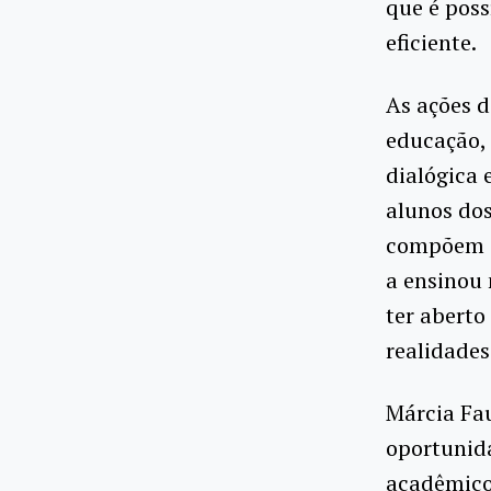
que é poss
eficiente.
As ações d
educação, 
dialógica 
alunos dos
compõem a 
a ensinou 
ter aberto
realidades
Márcia Fau
oportunid
acadêmico 