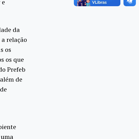
 e
dade da
 a relação
s os
os os que
do Prefeb
 além de
 de
biente
l uma