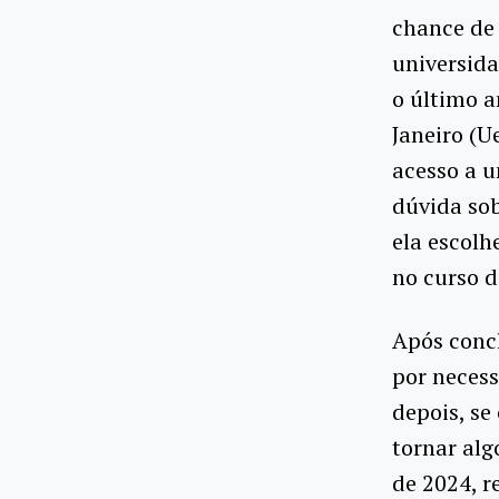
chance de 
universida
o último a
Janeiro (U
acesso a 
dúvida sob
ela escolh
no curso 
Após conc
por necess
depois, se
tornar al
de 2024, r