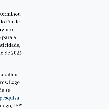
e terminou
do Rio de
rgar o
 para a
ticidade,
do de 2025
rabalhar
ros. Logo
de se
pesquisa
prego, 15%