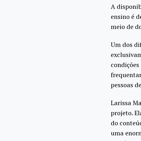
A disponib
ensino é d
meio de d
Um dos dif
exclusivam
condições 
frequenta
pessoas de
Larissa Ma
projeto. E
do conteú
uma enorm