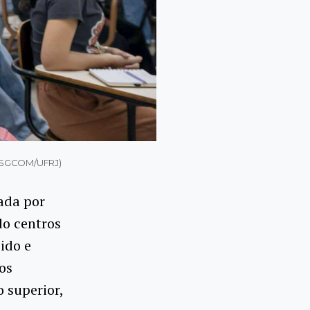
 (SGCOM/UFRJ)
ada por
do centros
ido e
os
o superior,