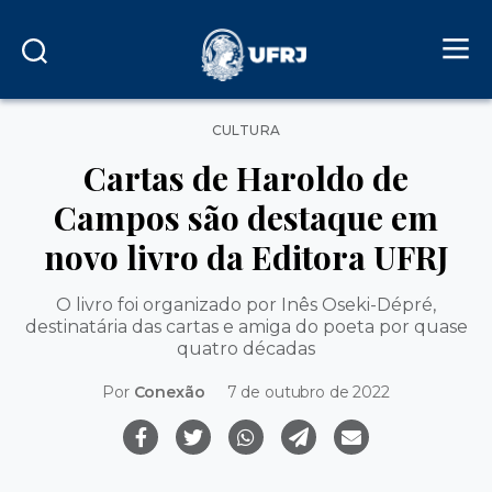
Categorias
CULTURA
Cartas de Haroldo de
Campos são destaque em
novo livro da Editora UFRJ
O livro foi organizado por Inês Oseki-Dépré,
destinatária das cartas e amiga do poeta por quase
quatro décadas
Por
Conexão
7 de outubro de 2022