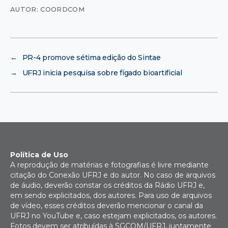
AUTOR: COORDCOM
←
PR-4 promove sétima edição do Sintae
→
UFRJ inicia pesquisa sobre fígado bioartificial
Política de Uso
A reprodução de matérias e fotografias é livre mediante
citação do Conexão UFRJ e do autor. No caso de arquivos
de áudio, deverão constar os créditos da Rádio UFRJ e,
em sendo explicitados, dos autores. Para uso de arquivos
de vídeo, esses créditos deverão mencionar o canal da
UFRJ no YouTube e, caso estejam explicitados, os autores.
Fotos devem ser atribuídas à SGCOM/UFRJ, juntamente