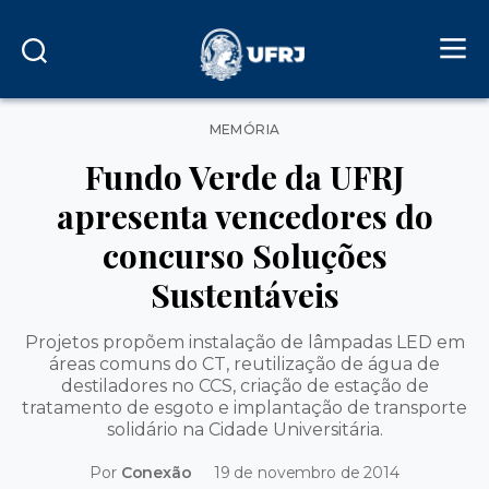
Categorias
MEMÓRIA
Fundo Verde da UFRJ
apresenta vencedores do
concurso Soluções
Sustentáveis
Projetos propõem instalação de lâmpadas LED em
áreas comuns do CT, reutilização de água de
destiladores no CCS, criação de estação de
tratamento de esgoto e implantação de transporte
solidário na Cidade Universitária.
Por
Conexão
19 de novembro de 2014