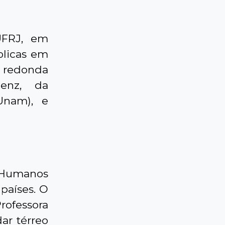
UFRJ, em
blicas em
 redonda
enz, da
Unam), e
s Humanos
países. O
Professora
ar térreo