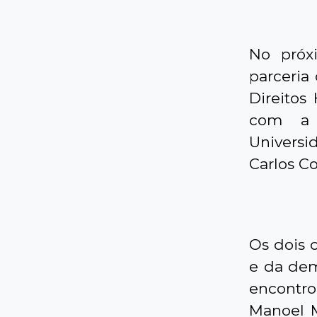
No próx
parceria
Direito
com a 
Univers
Carlos Co
Os dois 
e da dem
encontro 
Manoel M