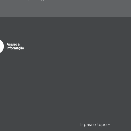
Ir para o topo
↑