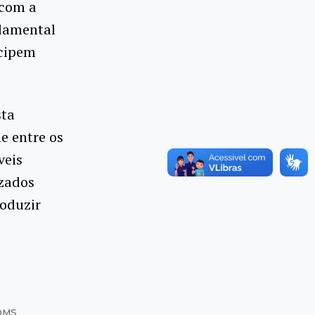
 com a
ndamental
icipem
sta
e entre os
veis
izados
roduzir
OMS