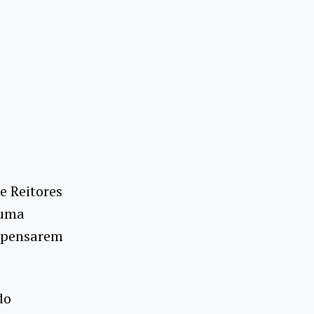
e Reitores
 uma
a pensarem
do