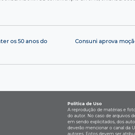
ter os 50 anos do
Consuni aprova moção
Política de Uso
A reprodução de matérias e fot
do autor. No caso de arquivos d
em sendo explicitados, dos autor
deverão mencionar o canal da U
autores. Fotos devem ser atri