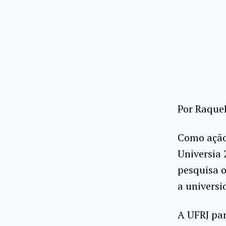
Por Raque
Como ação 
Universia
pesquisa o
a universi
A UFRJ par