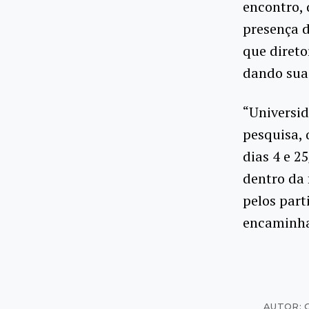
encontro, 
presença d
que direto
dando suas
“Universid
pesquisa, 
dias 4 e 2
dentro da 
pelos part
encaminh
AUTOR: 