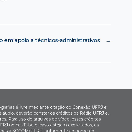
 em apoio a técnicos-administrativos
→
ografias é livre mediante citação do Conexão UFRJ e
e áudio, deverão constar os créditos da Rádio UFRJ e,
es. Para uso de arquivos de vídeo, esses créditos
FRJ no YouTube e, caso estejam explicitados, os
buídas à SGCOM/UFRJ, juntamente ao nome do