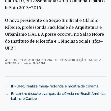
dia 16/10, em Assembleia Geral, o mandato para o
biênio 2013−2015.
O novo presidente da Seção Sindical é Cláudio
Ribeiro, professor da Faculdade de Arquitetura e
Urbanismo (FAU). A posse ocorreu no Salão Nobre
do Instituto de Filosofia e Ciências Sociais (Ifcs–
UFRJ).
AUTOR: COORDENADORIA DE COMUNICAÇÃO DA UFRJ
,
UNIDADE: COORDCOM
←
IH-UFRJ realiza mesa-redonda e mostra de cinema
→
Encontro discute avanços da ciência no Brasil, América
Latina e Caribe