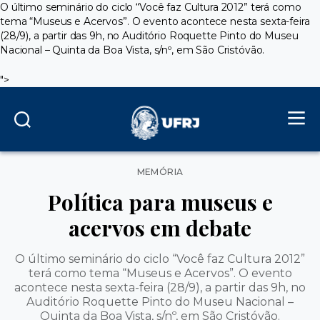
O último seminário do ciclo “Você faz Cultura 2012” terá como
tema “Museus e Acervos”. O evento acontece nesta sexta-feira
(28/9), a partir das 9h, no Auditório Roquette Pinto do Museu
Nacional – Quinta da Boa Vista, s/nº, em São Cristóvão.
">
Categorias
MEMÓRIA
Política para museus e
acervos em debate
O último seminário do ciclo “Você faz Cultura 2012”
terá como tema “Museus e Acervos”. O evento
acontece nesta sexta-feira (28/9), a partir das 9h, no
Auditório Roquette Pinto do Museu Nacional –
Quinta da Boa Vista, s/nº, em São Cristóvão.