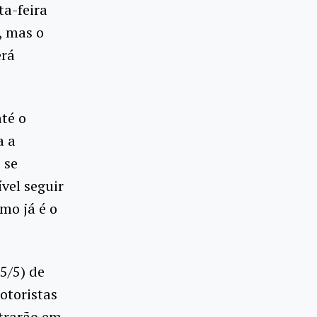
ta-feira
, mas o
erá
té o
a a
 se
vel seguir
mo já é o
5/5) de
otoristas
ntrarão em