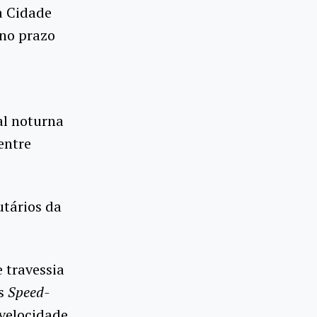
a Cidade
 no prazo
e
al noturna
entre
utários da
 travessia
os
Speed-
 velocidade