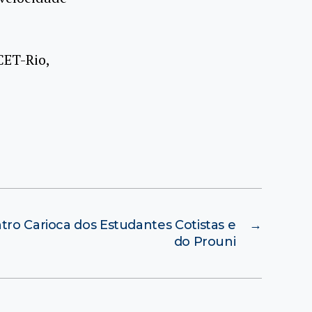
CET-Rio,
.
tro Carioca dos Estudantes Cotistas e
→
do Prouni