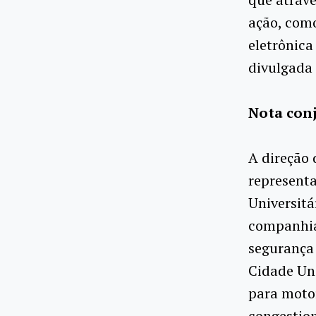
ação, como
eletrônica
divulgada 
Nota conj
A direção
representa
Universitá
companhia
segurança 
Cidade Uni
para moto
congestio