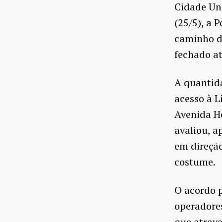
Cidade Uni
(25/5), a 
caminho d
fechado at
A quantida
acesso à L
Avenida H
avaliou, a
em direção
costume.
O acordo p
operadore
que atrave