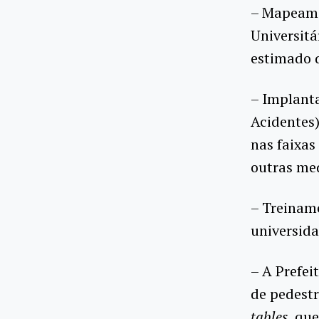
– Mapeamen
Universitá
estimado d
– Implant
Acidentes)
nas faixas
outras me
– Treiname
universida
– A Prefei
de pedestr
tables
, qu