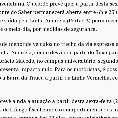
versitária. O acordo prevê que, a partir desta sex
Ponte do Saber permanecerá aberta entre 6h e 23h
e saída pela Linha Amarela (Portão 3) permanec
é o meio-dia, por medidas de segurança.
de menor de veículos no trecho da via expressa a
inha Amarela, com o desvio de parte do fluxo par
orácio Macedo, no campus universitário, segundo
presenta impacto nulo. Para os motoristas, é possí
 à Barra da Tijuca a partir da Linha Vermelha, co
revê ainda a atuação a partir desta sexta-feita (2
s de tráfego fiscalizando o comportamento dos m
ssam o campus. Em 30 dias, outras iniciativas e