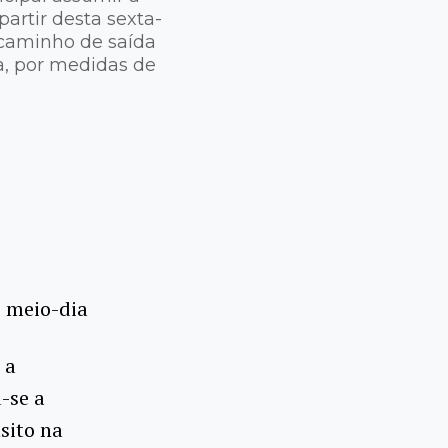
partir desta sexta-
 caminho de saída
a, por medidas de
o meio-dia
 a
-se a
sito na