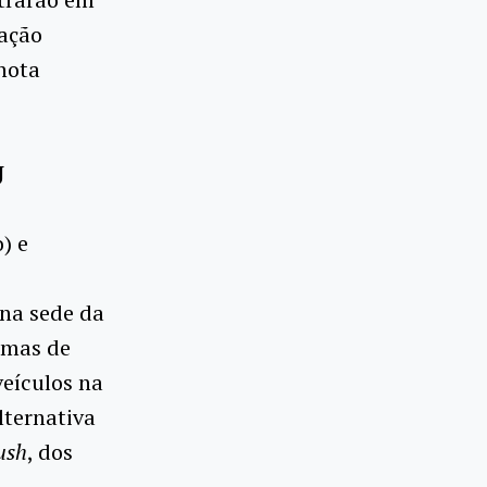
zação
 nota
J
) e
e
 na sede da
emas de
veículos na
alternativa
ush
, dos