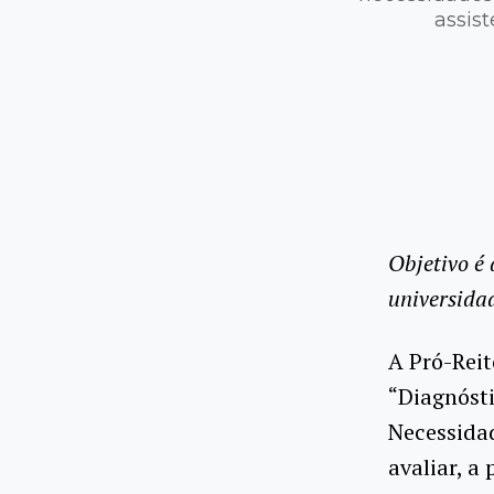
assis
Objetivo é
universida
A Pró-Reit
“Diagnóst
Necessidad
avaliar, a 