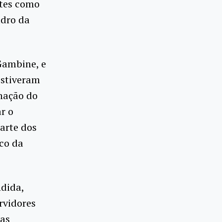
ntes como
adro da
 Gambine, e
estiveram
nação do
r o
parte dos
ico da
dida,
rvidores
das