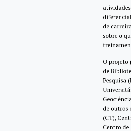
atividades
diferencia
de carreir
sobre o qu
treinament
O projeto 
de Bibliot
Pesquisa (
Universitá
Geociência
de outros 
(CT), Cent
Centro de 