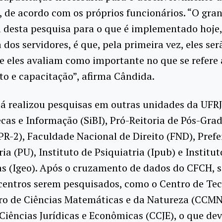
, de acordo com os próprios funcionários. “O gra
l desta pesquisa para o que é implementado hoje
a dos servidores, é que, pela primeira vez, eles se
e eles avaliam como importante no que se refere 
o e capacitação”, afirma Cândida.
já realizou pesquisas em outras unidades da UFRJ
ecas e Informação (SiBI), Pró-Reitoria de Pós-Gra
PR-2), Faculdade Nacional de Direito (FND), Prefe
ria (PU), Instituto de Psiquiatria (Ipub) e Institut
s (Igeo). Após o cruzamento de dados do CFCH, s
centros serem pesquisados, como o Centro de Te
ro de Ciências Matemáticas e da Natureza (CCMN
Ciências Jurídicas e Econômicas (CCJE), o que de