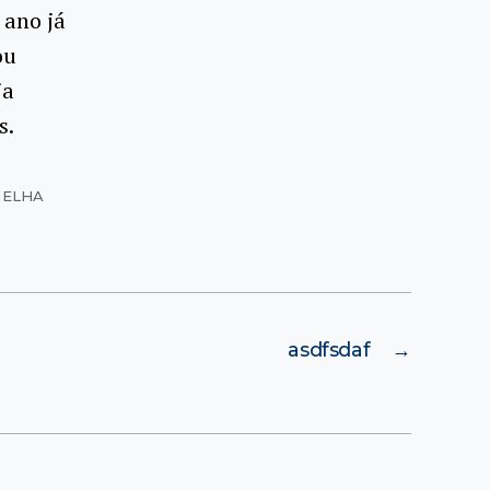
 ano já
ou
ja
s.
MELHA
asdfsdaf
→