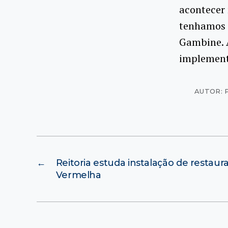
acontecer 
tenhamos u
Gambine. A
implement
AUTOR: 
←
Reitoria estuda instalação de restaur
Vermelha