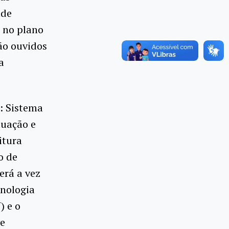
nde
, no plano
rão ouvidos
a
: Sistema
duação e
itura
o de
erá a vez
cnologia
) e o
ve