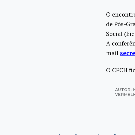
O encontro
de Pós-Gr
Social (Ei
A conferên
mail
secr
O CFCH fic
AUTOR: 
VERMEL