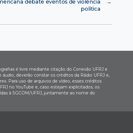
mericana debate eventos de violência
→
política
ografias é livre mediante citação do Conexão UFRJ e
e áudio, deverão constar os créditos da Rádio UFRJ e,
es. Para uso de arquivos de vídeo, esses créditos
FRJ no YouTube e, caso estejam explicitados, os
buídas à SGCOM/UFRJ, juntamente ao nome do