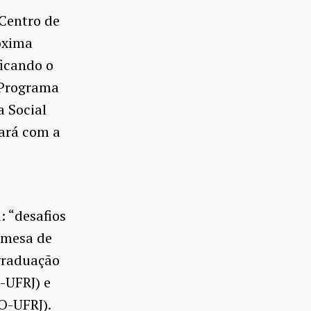
Centro de
óxima
ficando o
 Programa
 Social
tará com a
: “desafios
 mesa de
-graduação
-UFRJ) e
O-UFRJ).