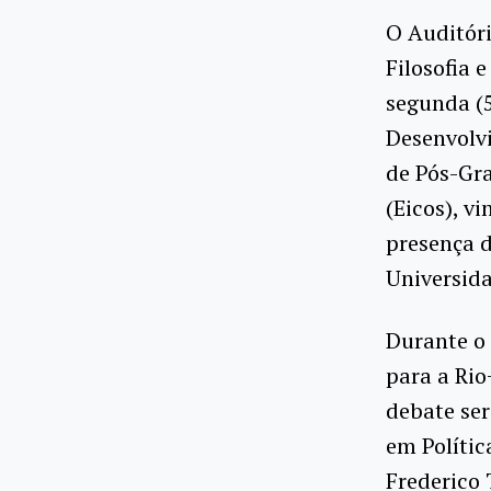
O Auditór
Filosofia 
segunda (5
Desenvolv
de Pós-Gr
(Eicos), v
presença d
Universida
Durante o 
para a Rio
debate ser
em Polític
Frederico 