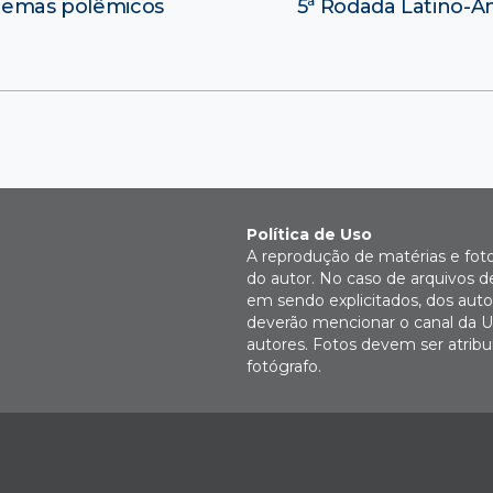
 temas polêmicos
5ª Rodada Latino-A
Política de Uso
A reprodução de matérias e fot
do autor. No caso de arquivos d
em sendo explicitados, dos autor
deverão mencionar o canal da U
autores. Fotos devem ser atri
fotógrafo.