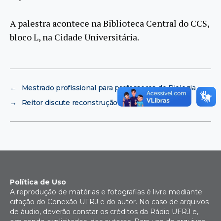
A palestra acontece na Biblioteca Central do CCS,
bloco L, na Cidade Universitária.
←
Mestrado profissional para professores de Biologia
→
Reitor discute reconstrução de Capela
Política de Uso
A reprodução de matérias e fotografias é livre mediante
citação do Conexão UFRJ e do autor. No caso de arquivos
de áudio, deverão constar os créditos da Rádio UFRJ e,