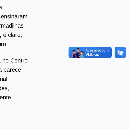
a
o ensinaram
rmadilhas
 é claro,
ro.
a no Centro
a parece
ial
des,
ente.