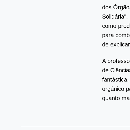
dos Órgãos
Solidária"
como prod
para comba
de explica
A professo
de Ciência
fantástica,
orgânico p
quanto mai