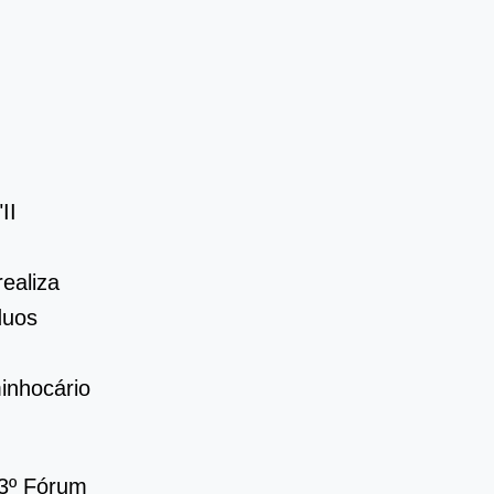
II
ealiza
duos
inhocário
"3º Fórum