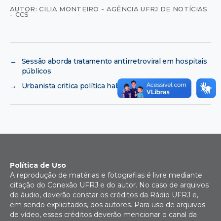
AUTOR: CILIA MONTEIRO - AGÊNCIA UFRJ DE NOTÍCIAS
- CCS
←
Sessão aborda tratamento antirretroviral em hospitais
públicos
→
Urbanista critica política habitacional do Estado
Política de Uso
A reprodução de matérias e fotografias é livre mediante
citação do Conexão UFRJ e do autor. No caso de arquivos
de áudio, deverão constar os créditos da Rádio UFRJ e,
em sendo explicitados, dos autores. Para uso de arquivos
de vídeo, esses créditos deverão mencionar o canal da