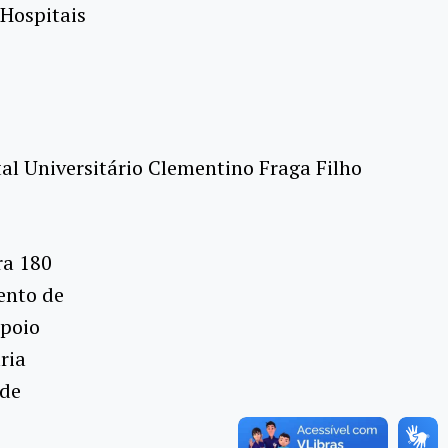
Hospitais
tal Universitário Clementino Fraga Filho
ra 180
mento de
apoio
ria
ede