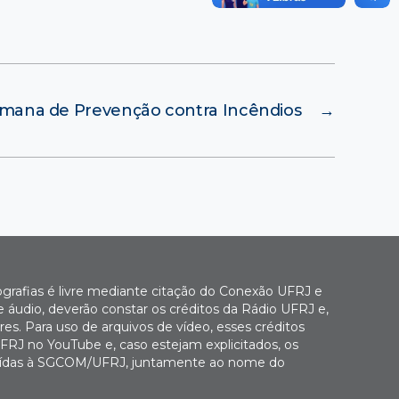
emana de Prevenção contra Incêndios
→
ografias é livre mediante citação do Conexão UFRJ e
e áudio, deverão constar os créditos da Rádio UFRJ e,
es. Para uso de arquivos de vídeo, esses créditos
FRJ no YouTube e, caso estejam explicitados, os
buídas à SGCOM/UFRJ, juntamente ao nome do