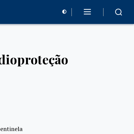
adioproteção
Sentinela