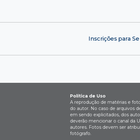
Inscrições para S
Política de Uso
A reprodução de matérias e fot
do autor. No caso de arquivos d
em sendo explicitados, dos autor
deverão mencionar o canal da U
autores. Fotos devem ser atri
fotógrafo.