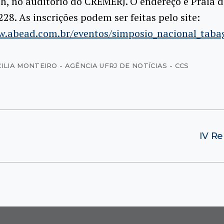
h, no auditório do CREMERJ. O endereço é Praia d
228. As inscrições podem ser feitas pelo site:
w.abead.com.br/eventos/simposio_nacional_taba
ILIA MONTEIRO - AGÊNCIA UFRJ DE NOTÍCIAS - CCS
IV Re