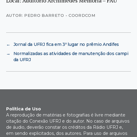
Local: Auditório Archimedes Memória – FAU
AUTOR: PEDRO BARRETO - COORDCOM
←
Jornal da UFRJ fica em 3º lugar no prêmio Andifes
→
Normalizadas as atividades de manutenção dos campi
da UFRJ
Política de Uso
A reprodução de matérias e fotografias é livre mediante
citação do Conexão UFRJ e do autor. No caso de arquivos
de áudio, deverão constar os créditos da Rádio UFRJ e,
em sendo explicitados, dos autores. Para uso de arquivos