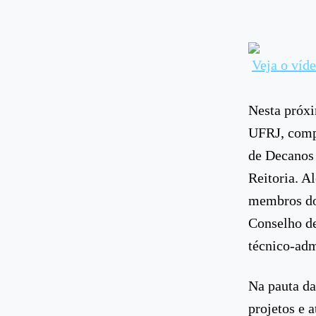
Veja o víd
Nesta próxi
UFRJ, compl
de Decanos 
Reitoria. A
membros do
Conselho de
técnico-ad
Na pauta da
projetos e 