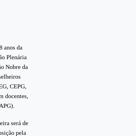
8 anos da
ão Plenária
lão Nobre da
selheiros
CEG, CEPG,
am docentes,
 APG).
eira será de
osição pela