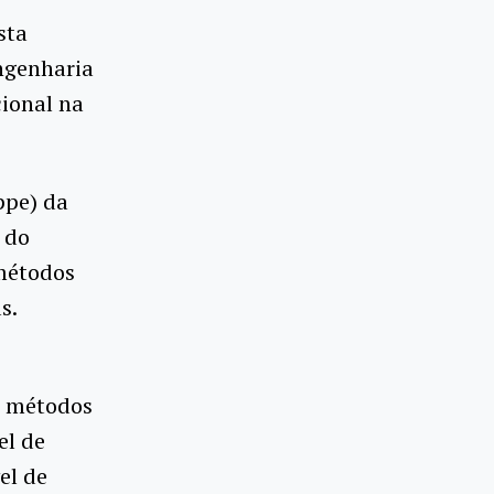
sta
engenharia
cional na
ppe) da
 do
 métodos
as.
m métodos
el de
el de