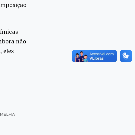
composição
uímicas
mbora não
 eles
RMELHA