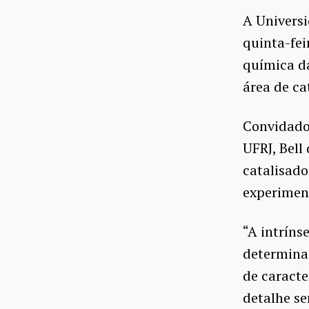
A Universi
quinta-fei
química da
área de cat
Convidado
UFRJ, Bell
catalisado
experiment
“A intríns
determina
de caracte
detalhe s