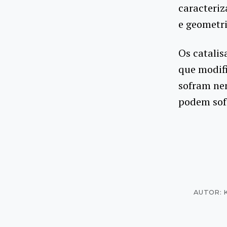
caracteriz
e geometri
Os catalis
que modif
sofram ne
podem sofr
AUTOR: 